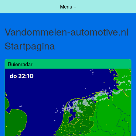
Menu +
Vandommelen-automotive.nl
Startpagina
Buienradar